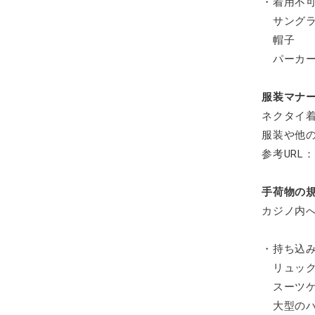
・着用不
サングラ
帽子
パーカー
服装マナ
ネクタイ
服装や他
参考URL：
手荷物の
カジノ内
・持ち込
リュック
スーツケ
大型のハ