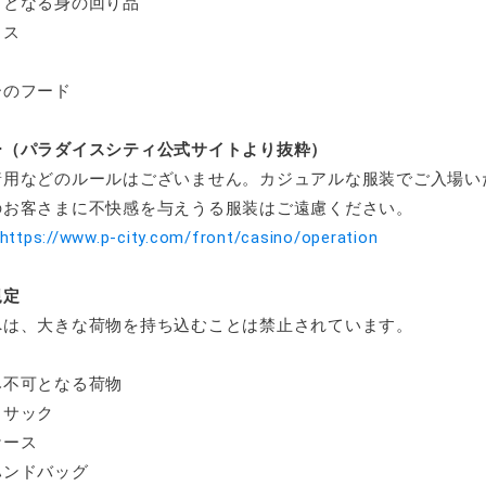
可となる身の回り品
ス
のフード
ー（パラダイスシティ公式サイトより抜粋）
着用などのルールはございません。カジュアルな服装でご入場い
のお客さまに不快感を与えうる服装はご遠慮ください。
https://www.p-city.com/front/casino/operation
規定
へは、大きな荷物を持ち込むことは禁止されています。
み不可となる荷物
サック
ース
ンドバッグ