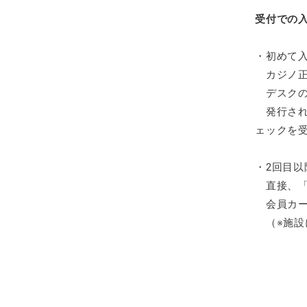
受付での
・初めて
カジノ正
デスクの
発行され
ェックを
・2回目
直接、「
会員カー
（※施設