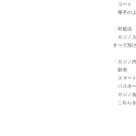
コート
厚手の上
・対処法
カジノ入
すべて預
・カジノ
財布
スマート
パスポー
カジノ会
これらを