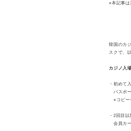
※本記事は
韓国のカ
スクで、
カジノ入
・初めて
パスポー
※コピー
・2回目以
会員カー