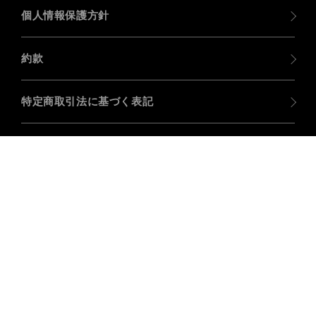
個人情報保護方針
約款
特定商取引法に基づく表記
ログイン
お問い合わせ
株式会社サークル
〒615-0873
京都府京都市右京区西京極浜ノ本町76
カジノテーブルやカジノグッズを業務販売、オリジナルグッズの